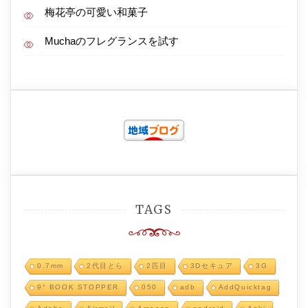
梅花亭の可愛い和菓子
Muchaのフレグランスを試す
TAGS
0.7mm
2代目とら
2匹目
3Dセキュア
3G
9° BOOK STOPPER
050
adb
AddQuicktag