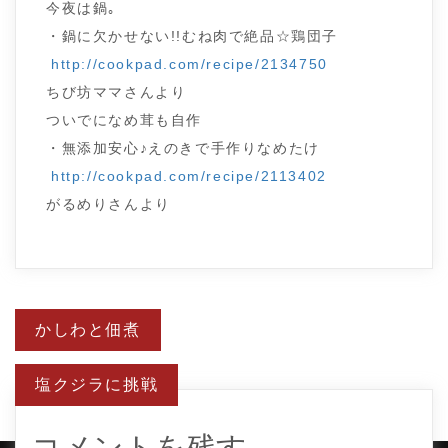
今夜は鍋｡
・鍋に欠かせない!!むね肉で絶品☆鶏団子
http://cookpad.com/recipe/2134750
ちび坊ママさんより
ついでになめ茸も自作
・無添加安心♪えのきで手作りなめたけ
http://cookpad.com/recipe/2113402
がるめりさんより
投
かしわと佃煮
稿
ナ
ビ
塩クジラに挑戦
ゲ
ー
シ
ョ
コメントを残す