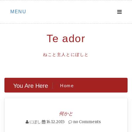
Skip
MENU
to
content
Te ador
ねこと主人とにぼしと
You Are Here
Home
何かと
にぼし
16.12.2015
no Comments