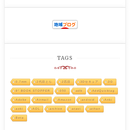
TAGS
0.7mm
2代目とら
2匹目
3Dセキュア
3G
9° BOOK STOPPER
050
adb
AddQuicktag
Adobe
Airmail
Amazon
android
Anki
aoki
AOL
archive
atavi
athan
Beta