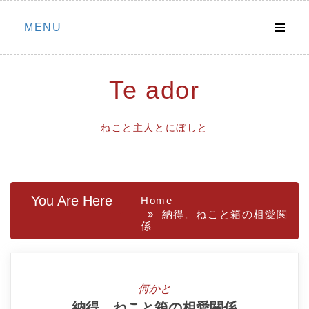
Skip
MENU
to
content
Te ador
ねこと主人とにぼしと
You Are Here
Home
納得。ねこと箱の相愛関
係
何かと
納得。ねこと箱の相愛関係