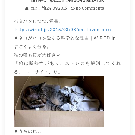
にぼし
24.09.2016
no Comments
バタバタしつつ､覚書。
http://wired.jp/2015/03/08/cat-loves-box/
＃ネコがハコを愛する科学的な理由｜WIRED.jp
すごくよく分る。
私の猫も箱が大好きｗ
「箱は断熱性があり、ストレスを解消してくれ
る」 - サイトより。
＃うちのねこ