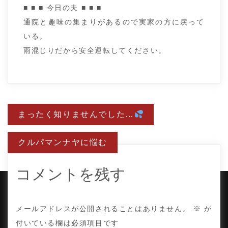
■ ■ ■ 今日の夫 ■ ■ ■
通院と趣味の集まりがあるので実家の方に戻って
いる。
雨混じりだから安全運転してください。
投
まったく知りませんでした…
稿
ナ
ビ
クルパマンナヤに悩む
ゲ
ー
シ
ョ
コメントを残す
ン
COPYRIGHT © TE ADOR.
メールアドレスが公開されることはありません。
※
が
付いている欄は必須項目です