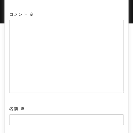
PROUDLY POWERED BY WORDPRESS
|
DEVELOP BY
AMPLE THEMES
.
コメント
※
名前
※