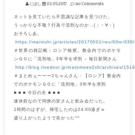
にぼし
02.05.2017
no Comments
ネットを見ていたら不思議な記事を見つけた。
うっかりな不敬？行為で流刑なのか…(；・∀・)
おそろしあ。
https://mainichi.jp/articles/20170501/reu/00m/03
＃世界の雑記帳：ロシア検察、教会内でのポケモ
ンＧＯに「流刑地」3年半を求刑 – 毎日新聞さん
http://blog.livedoor.jp/matomeee2ch/archives/151
＃まとめぇーーー2ちゃんさん : 【ロシア】教会内
でのポケモンＧＯに「流刑地」3年半を求刑
■ ■ ■ 今日の夫 ■ ■ ■
連休前なので同僚の皆さんと飲み会だった。
1時間のはずが、帰宅したのは24:00過ぎｗ
盛り上がったようで良かった^^