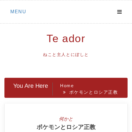
Skip
MENU
to
content
Te ador
ねこと主人とにぼしと
You Are Here
Home
ポケモンとロシア正教
何かと
ポケモンとロシア正教