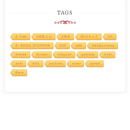
TAGS
0.7mm
2代目とら
2匹目
3Dセキュア
3G
9° BOOK STOPPER
050
adb
AddQuicktag
Adobe
Airmail
Amazon
android
Anki
aoki
AOL
archive
atavi
athan
Beta