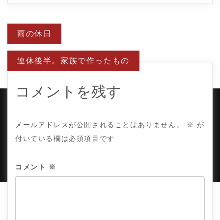
投
雨の休日
稿
ナ
ビ
連休後半。家族で作ったもの
ゲ
ー
シ
ョ
コメントを残す
ン
COPYRIGHT © TE ADOR.
メールアドレスが公開されることはありません。
※
が
付いている欄は必須項目です
PROUDLY POWERED BY WORDPRESS
|
DEVELOP BY
AMPLE THEMES
.
コメント
※