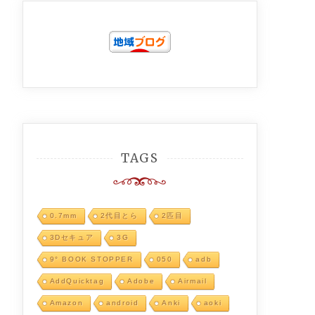
TAGS
0.7mm
2代目とら
2匹目
3Dセキュア
3G
9° BOOK STOPPER
050
adb
AddQuicktag
Adobe
Airmail
Amazon
android
Anki
aoki