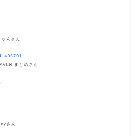
ちゃんさん
841406701
AVER まとめさん
、
inyさん