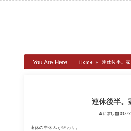
Skip
to
content
You Are Here
Home
連休後半。家
連休後半。
にぼし
03.05.
連休の中休みが終わり。