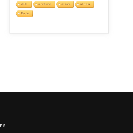
AOL
archive
atavi
athan
Beta
MES
.