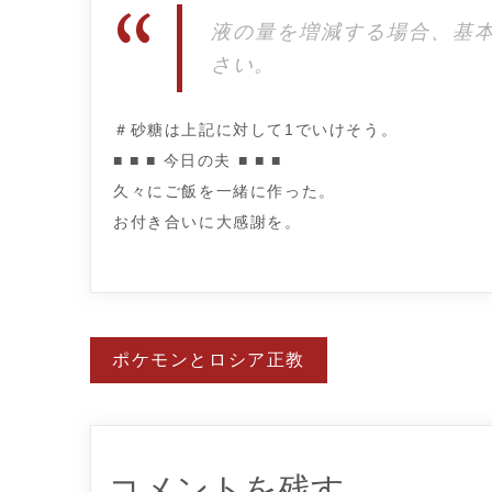
液の量を増減する場合、基
さい。
＃砂糖は上記に対して1でいけそう。
■ ■ ■ 今日の夫 ■ ■ ■
久々にご飯を一緒に作った。
お付き合いに大感謝を。
投
ポケモンとロシア正教
稿
ナ
ビ
ゲ
ー
シ
ョ
コメントを残す