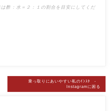
本は酢：水＝２：１の割合を目安にしてくだ
乗っ取りにあいやすい私のｲﾝｽﾀ -
Instagramに困る