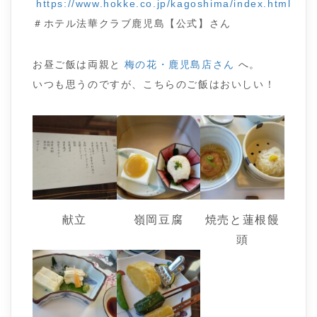
https://www.hokke.co.jp/kagoshima/index.html
＃ホテル法華クラブ鹿児島【公式】さん
お昼ご飯は両親と
梅の花・鹿児島店さん
へ。
いつも思うのですが、こちらのご飯はおいしい！
献立
嶺岡豆腐
焼売と蓮根饅
頭