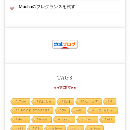
Muchaのフレグランスを試す
TAGS
0.7mm
2代目とら
2匹目
3Dセキュア
3G
9° BOOK STOPPER
050
adb
AddQuicktag
Adobe
Airmail
Amazon
android
Anki
aoki
AOL
archive
atavi
athan