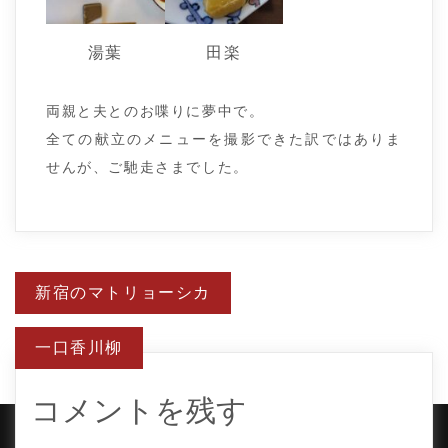
湯葉
田楽
両親と夫とのお喋りに夢中で。
全ての献立のメニューを撮影できた訳ではありま
せんが、ご馳走さまでした。
投
新宿のマトリョーシカ
稿
ナ
ビ
一口香川柳
ゲ
ー
シ
ョ
コメントを残す
ン