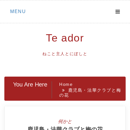
Skip
MENU
to
content
Te ador
ねこと主人とにぼしと
You Are Here
Home
鹿児島・法華クラブと梅
の花
何かと
鹿児島・法華クラブと梅の花