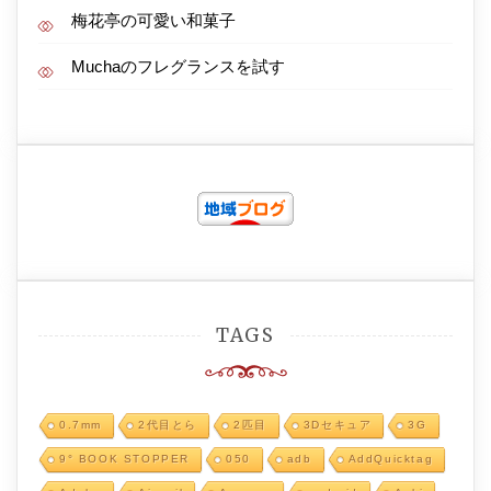
梅花亭の可愛い和菓子
Muchaのフレグランスを試す
TAGS
0.7mm
2代目とら
2匹目
3Dセキュア
3G
9° BOOK STOPPER
050
adb
AddQuicktag