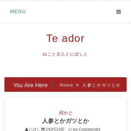
Skip
MENU
to
content
Te ador
ねこと主人とにぼしと
You Are Here
Home
人参とかガツとか
何かと
人参とかガツとか
にぼし
29.05.2017
no Comments