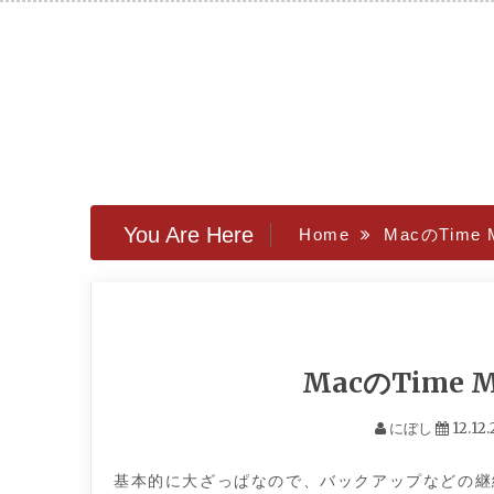
Skip
to
content
You Are Here
Home
MacのTime
MacのTime 
にぼし
12.12.
基本的に大ざっぱなので、バックアップなどの継