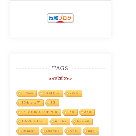
TAGS
0.7mm
2代目とら
2匹目
3Dセキュア
3G
9° BOOK STOPPER
050
adb
AddQuicktag
Adobe
Airmail
Amazon
android
Anki
aoki