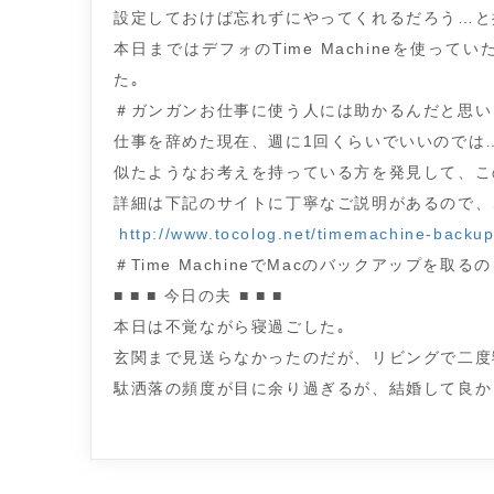
設定しておけば忘れずにやってくれるだろう…と
本日まではデフォのTime Machineを使
た｡
＃ガンガンお仕事に使う人には助かるんだと思い
仕事を辞めた現在、週に1回くらいでいいのでは…
似たようなお考えを持っている方を発見して、この方の勧
詳細は下記のサイトに丁寧なご説明があるので、
http://www.tocolog.net/timemachine-backu
＃Time MachineでMacのバックアップを取るのを
■ ■ ■ 今日の夫 ■ ■ ■
本日は不覚ながら寝過ごした｡
玄関まで見送らなかったのだが、リビングで二度
駄洒落の頻度が目に余り過ぎるが、結婚して良か