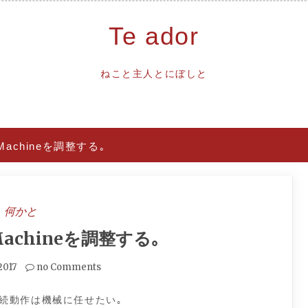
Te ador
ねこと主人とにぼしと
 Machineを調整する｡
何かと
Machineを調整する｡
2017
no Comments
続動作は機械に任せたい｡