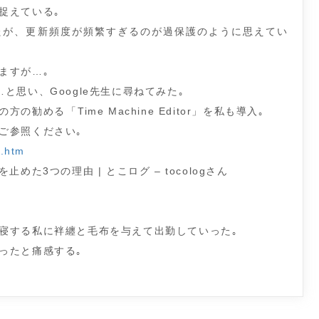
捉えている｡
っていたが、更新頻度が頻繁すぎるのが過保護のように思えてい
ますが…｡
と思い、Google先生に尋ねてみた｡
める「Time Machine Editor」を私も導入｡
ご参照ください｡
p.htm
止めた3つの理由 | とこログ – tocologさん
寝する私に袢纏と毛布を与えて出勤していった｡
ったと痛感する｡